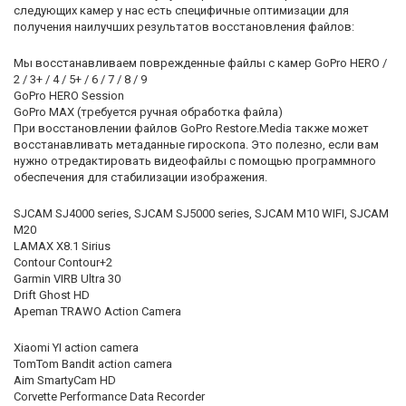
следующих камер у нас есть специфичные оптимизации для
получения наилучших результатов восстановления файлов:
Мы восстанавливаем поврежденные файлы с камер GoPro HERO /
2 / 3+ / 4 / 5+ / 6 / 7 / 8 / 9
GoPro HERO Session
GoPro MAX (требуется ручная обработка файла)
При восстановлении файлов GoPro Restore.Media также может
восстанавливать метаданные гироскопа. Это полезно, если вам
нужно отредактировать видеофайлы с помощью программного
обеспечения для стабилизации изображения.
SJCAM SJ4000 series, SJCAM SJ5000 series, SJCAM M10 WIFI, SJCAM
M20
LAMAX X8.1 Sirius
Contour Contour+2
Garmin VIRB Ultra 30
Drift Ghost HD
Apeman TRAWO Action Camera
Xiaomi YI action camera
TomTom Bandit action camera
Aim SmartyCam HD
Corvette Performance Data Recorder