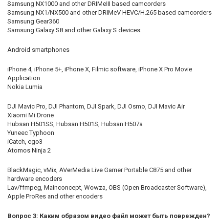
Samsung NX1000 and other DRIMeIII based camcorders
Samsung NX1/NX500 and other DRIMeV HEVC/H.265 based camcorders
Samsung Gear360
Samsung Galaxy S8 and other Galaxy S devices
Android smartphones
iPhone 4, iPhone 5+, iPhone X, Filmic software, iPhone X Pro Movie
Application
Nokia Lumia
DJI Mavic Pro, DJI Phantom, DJI Spark, DJI Osmo, DJI Mavic Air
Xiaomi Mi Drone
Hubsan H501SS, Hubsan H501S, Hubsan H507a
Yuneec Typhoon
iCatch, cgo3
Atomos Ninja 2
BlackMagic, vMix, AVerMedia Live Gamer Portable C875 and other
hardware encoders
Lav/ffmpeg, Mainconcept, Wowza, OBS (Open Broadcaster Software),
Apple ProRes and other encoders
Вопрос 3: Каким образом видео файл может быть поврежден?