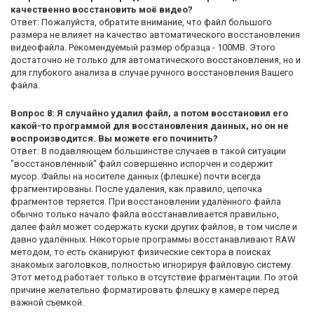
качественно восстановить моё видео?
Ответ: Пожалуйста, обратите внимание, что файл большого
размера не влияет на качество автоматического восстановления
видеофайла. Рекомендуемый размер образца - 100MB. Этого
достаточно не только для автоматического восстановления, но и
для глубокого анализа в случае ручного восстановления Вашего
файла.
Вопрос 8: Я случайно удалил файл, а потом восстановил его
какой-то программой для восстановления данных, но он не
воспроизводится. Вы можете его починить?
Ответ: В подавляющем большинстве случаев в такой ситуации
"восстановленный" файл совершенно испорчен и содержит
мусор. Файлы на носителе данных (флешке) почти всегда
фрагментированы. После удаления, как правило, цепочка
фрагментов теряется. При восстановлении удалённого файла
обычно только начало файла восстанавливается правильно,
далее файл может содержать куски других файлов, в том числе и
давно удалённых. Некоторые программы восстанавливают RAW
методом, то есть сканируют физические сектора в поисках
знакомых заголовков, полностью игнорируя файловую систему.
Этот метод работает только в отсутствие фрагментации. По этой
причине желательно форматировать флешку в камере перед
важной съемкой.