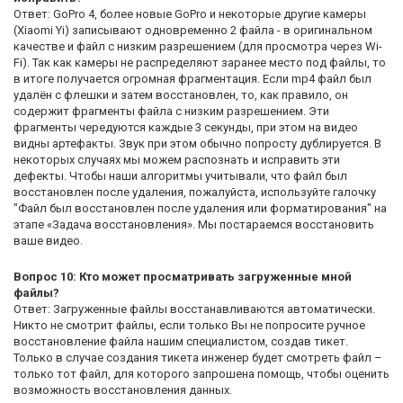
Ответ: GoPro 4, более новые GoPro и некоторые другие камеры
(Xiaomi Yi) записывают одновременно 2 файла - в оригинальном
качестве и файл с низким разрешением (для просмотра через Wi-
Fi). Так как камеры не распределяют заранее место под файлы, то
в итоге получается огромная фрагментация. Если mp4 файл был
удалён с флешки и затем восстановлен, то, как правило, он
содержит фрагменты файла с низким разрешением. Эти
фрагменты чередуются каждые 3 секунды, при этом на видео
видны артефакты. Звук при этом обычно попросту дублируется. В
некоторых случаях мы можем распознать и исправить эти
дефекты. Чтобы наши алгоритмы учитывали, что файл был
восстановлен после удаления, пожалуйста, используйте галочку
"Файл был восстановлен после удаления или форматирования" на
этапе «Задача восстановления». Мы постараемся восстановить
ваше видео.
Вопрос 10: Кто может просматривать загруженные мной
файлы?
Ответ: Загруженные файлы восстанавливаются автоматически.
Никто не смотрит файлы, если только Вы не попросите ручное
восстановление файла нашим специалистом, создав тикет.
Только в случае создания тикета инженер будет смотреть файл –
только тот файл, для которого запрошена помощь, чтобы оценить
возможность восстановления данных.