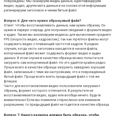
повреждены. Мы сканируем медиа данные, идентифицируем
видео, аудио, другие мета данные и на основе этой информации
регенерируем заголовок и чиним битый файл.
Вопрос 6: Для чего нужен образцовый файл?
Ответ: Чтобы восстанавливать данные, нам нужен образец. Он
нужен в первую очередь для получения сведений о формате видео
и аудио. Также мы анализируем индексы для вычисления среднего
FPS (скорость видео, кадров/сек), так как mp4/mov файлы могут
содержать видео с плавающей частотой кадров. В редких
случаях, когда часть заголовка находится в начале файла,
испорченный файл может содержать формат видео и аудио
данных. В этом случае в качестве образца можно попытаться
загрузить сам испорченный файл. Но это удаётся крайне редко.
Лучше всего в качестве образца загрузить заведомо хороший
файл, записанный с теми же настройками, что и поврежденный
битый файл. Проще всего взять предыдущий файл с той же
флешки.
Часто для восстановления видео пользователи загружают
образец, формат которого отличается. В результате не
восстанавливается видео, аудио или вообще ничего. Будьте
внимательны! Если вы поменяли стерео/моно или изменили
разрешение, то предыдущий файл не годится в качестве образца.
Вопрос 7: Какого размера должен быть образец, чтобы