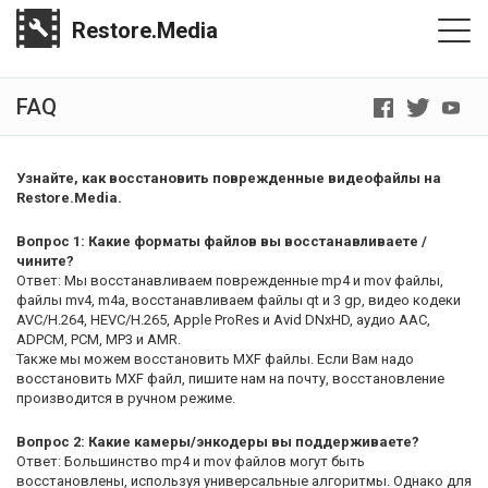
Restore.Media
FAQ
Узнайте, как восстановить поврежденные видеофайлы на
Restore.Media.
Вопрос 1: Какие форматы файлов вы восстанавливаете /
чините?
Ответ: Мы восстанавливаем поврежденные mp4 и mov файлы,
файлы mv4, m4a, восстанавливаем файлы qt и 3 gp, видео кодеки
AVC/H.264, HEVC/H.265, Apple ProRes и Avid DNxHD, аудио AAC,
ADPCM, PCM, MP3 и AMR.
Также мы можем восстановить MXF файлы. Если Вам надо
восстановить MXF файл, пишите нам на почту, восстановление
производится в ручном режиме.
Вопрос 2: Какие камеры/энкодеры вы поддерживаете?
Ответ: Большинство mp4 и mov файлов могут быть
восстановлены, используя универсальные алгоритмы. Однако для