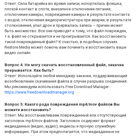
Ответ: Села батарейка во время записи, испортилась флешка,
плохой контакт в слоте, внезапное отключение питания,
отключение камеры, повреждение камеры в результате контакта
с водой, отключение видеорегистратора при аварии, в результате
столкновения, упал дрон и прервалась запись – причин может
быть множество. Все они приводят к тому, что файл поврежден,
т.е. файл не открывается и не проигрывается. Как восстановить
такой поврежденный файл? К счастью, в подобных случаях
Restore.Media может помочь вам починить и восстановить ваше
видео онлайн.
Вопрос 4: Не могу скачать восстановленный файл, закачка
прерывается. Как быть?
Ответ: Используйте любой менеджер закачки, поддерживающий
возобновление скачивания файла в случае разрыва соединения.
Мы рекомендуем использовать Free Download Manager -
https://www.freedownloadmanager.org
Вопрос 5: Какого рода повреждения mp4/mov файлов Вы
можете восстановить?
Ответ: Мы восстанавливаем поврежденный или отсутствующий
заголовок mp4/mov файлов. Заголовок содержит формат
медиаданных (видео, аудио), индексы и прочую служебную
информацию. При этом предполагается, что медиаданные не