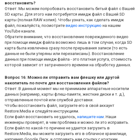
восстановить?
Ответ: Мы можем попробовать восстановить битый файл с Вашей
SD карты. Для этого нам потребуется имидж файл с Вашей SD
карты (полная RAW копия). Чтобы узнать, как сделать имидж
файл, пожалуйста, посмотрите
видео инструкцию
на нашем
YouTube канале.
Обратите внимание, что восстановление поврежденного видео
при помощи имидж файла возможно лишь в том случае, когда SD
карта была извлечена сразу после прерывания записи (то есть
данные не были утеряны или перезаписаны). Восстановление
данных при помощи имидж файла - это платная услуга, стоимость
которой зависит от затраченного времени на обработку данных.
Вопрос 16: Можно ли отправить вам флешку или другой
накопитель по почте для восстановления файлов?
Ответ: В данный момент мы не принимаем аппаратные носители
данных (например, карты флеш-памяти, жесткие диски и т. д.),
отправленные почтой или службой доставки.
Чтобы восстановить файл, загрузите его в свой аккаунт
Restore.Media и следуйте инструкциям.
Если файл восстановить не удалось,
напишите нам
. Наши
инженеры проверят, в чем проблема и можно ли это исправить.
Если файл по какой-то причине не удается загрузить в
Restore.Media, вы можете загрузить его в облачное хранилище,
например Google Диск, и отправить нам ссылку с кратким