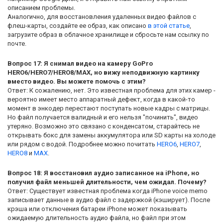
описанием проблемы.
Аналогично, для восстановления удаленных видео файлов с
флеш-карты, создайте ее образ, как описано
в этой статье
,
загрузите образ в облачное хранилище и сбросьте нам ссылку по
почте.
Вопрос 17: Я снимал видео на камеру GoPro
HERO6/HERO7/HERO8/MAX, но вижу неподвижную картинку
вместо видео. Вы можете помочь с этим?
Ответ: К сожалению, нет. Это известная проблема для этих камер -
вероятно имеет место аппаратный дефект, когда в какой-то
момент в энкодер перестают поступать новые кадры с матрицы.
Но файл получается валидный и его нельзя "починить", видео
утеряно. Возможно это связано с конденсатом, старайтесь не
открывать бокс для замены аккумулятора или SD карты на холоде
или рядом с водой. Подробнее можно почитать
HERO6
,
HERO7
,
HERO8
и
MAX
.
Вопрос 18: Я восстановил аудио записанное на iPhone, но
получил файл меньшей длительности, чем ожидал. Почему?
Ответ: Существует известная проблема когда iPhone voice memo
записывает данные в аудио файл с задержкой (кэширует). После
крэша или отключения батареи iPhone может показывать
ожидаемую длительность аудио файла, но файл при этом