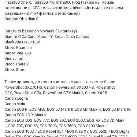
Insta360 One X,
Insta360 Pro,
Insta360 Pro2
(также мы можем
восстановить GPS треки из повреждённых lrv (видео в низком
разрешении) mp4 файлов с этих камер
)
Kandao Obsidian S
Car DVRs based on Novatek (DV turnkey)
Xiaomi YI CarCam, Xiaomi YI Smart Dash Camera
BlackVue DR500GW
Street Guardian
Mio MiVue 768
Vicovation
Ricoh Theta V
Street Storm
Также производим восстановление данных с камер
Canon
PowerShot SX270 HS, Canon PowerShot SX600 HS,
PowerShot
G3X,
PowerShot G7X,
PowerShot G7X Mark II, Canon XA25
Canon Legria
Canon Vixia
Canon EOS R,
EOS M50,
EOS 5D Mark II, EOS 5D Mark III, EOS 5D Mark IV,
Canon EOS-1D X Mark II
Canon EOS 5DS,
EOS 77D,
EOS 80D, EOS 200D, EOS 7D, EOS 7D Mark
II, EOS 70D, EOS 6D,
EOS 700D,
EOS 760D, EOS C100 Mark II
Canon EOS 100D / EOS Rebel SL1 / EOS Kiss X7, EOS 550D / EOS Digital
Rebel T2i / EOS Kiss X4 Digital,
EOS 600D / EOS Digital Rebel T3i / EOS