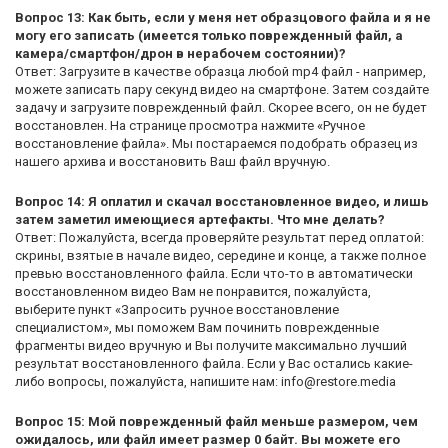
Вопрос 13: Как быть, если у меня нет образцового файла и я не
могу его записать (имеется только поврежденный файл, а
камера/смартфон/дрон в нерабочем состоянии)?
Ответ: Загрузите в качестве образца любой mp4 файл - например,
можете записать пару секунд видео на смартфоне. Затем создайте
задачу и загрузите поврежденный файл. Скорее всего, он не будет
восстановлен. На странице просмотра нажмите «Ручное
восстановление файла». Мы постараемся подобрать образец из
нашего архива и восстановить Ваш файл вручную.
Вопрос 14: Я оплатил и скачал восстановленное видео, и лишь
затем заметил имеющиеся артефакты. Что мне делать?
Ответ: Пожалуйста, всегда проверяйте результат перед оплатой:
скрины, взятые в начале видео, середине и конце, а также полное
превью восстановленного файла. Если что-то в автоматически
восстановленном видео Вам не понравится, пожалуйста,
выберите пункт «Запросить ручное восстановление
специалистом», мы поможем Вам починить поврежденные
фрагменты видео вручную и Вы получите максимально лучший
результат восстановленного файла. Если у Вас остались какие-
либо вопросы, пожалуйста, напишите нам: info@restore.media
Вопрос 15: Мой поврежденный файл меньше размером, чем
ожидалось, или файл имеет размер 0 байт. Вы можете его