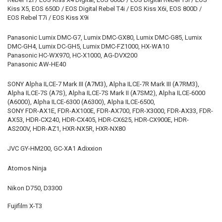
Kiss X5,
EOS 650D / EOS Digital Rebel T4i / EOS Kiss X6i, EOS 800D /
EOS Rebel T7i / EOS Kiss X9i
Panasonic Lumix DMC-G7, Lumix DMC-GX80, Lumix DMC-G85, Lumix
DMC-GH4, Lumix DC-GH5, Lumix DMC-FZ1000, HX-WA10
Panasonic HC-WX970, HC-X1000, AG-DVX200
Panasonic AW-HE40
SONY Alpha ILCE-7 Mark III (A7M3), Alpha ILCE-7R Mark III (A7RM3),
Alpha ILCE-7S (A7S), Alpha ILCE-7S Mark II (A7SM2), Alpha ILCE-6000
(A6000), Alpha ILCE-6300 (A6300), Alpha ILCE-6500,
SONY FDR-AX1E,
FDR-AX100E,
FDR-AX700,
FDR-X3000,
FDR-AX33,
FDR-
AX53,
HDR-CX240,
HDR-CX405, HDR-CX625,
HDR-CX900E,
HDR-
AS200V,
HDR-AZ1,
HXR-NX5R, HXR-NX80
JVC GY-HM200, GC-XA1 Adixxion
Atomos Ninja
Nikon D750, D3300
Fujifilm X-T3