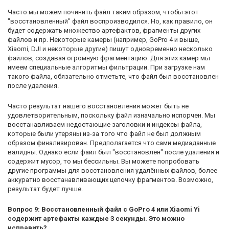
Часто мы можем починить файл таким образом, чтобы этот
"восстановленный" файл воспроизводился. Но, как правило, он
будет содержать множество артефактов, фрагменты других
файлов и пр. Некоторые камеры (например, GoPro 4 и выше,
Xiaomi, DJI и некоторые другие) пишут одновременно несколько
файлов, создавая огромную фрагментацию. Для этих камер мы
имеем специальные алгоритмы фильтрации. При загрузке нам
такого файла, обязательно отметьте, что файл был восстановлен
после удаления.
Часто результат нашего восстановления может быть не
удовлетворительным, поскольку файл изначально испорчен. Мы
восстанавливаем недостающие заголовки и индексы файла,
которые были утеряны из-за того что файл не был должным
образом финализирован. Предполагается что сами медиаданные
валидны. Однако если файл был "восстановлен" после удаления и
содержит мусор, то мы бессильны. Вы можете попробовать
другие программы для восстановления удалённых файлов, более
аккуратно восстанавливающих цепочку фрагментов. Возможно,
результат будет лучше.
Вопрос 9: Восстановленный файл с GoPro 4 или Xiaomi Yi
содержит артефакты каждые 3 секунды. Это можно
исправить?