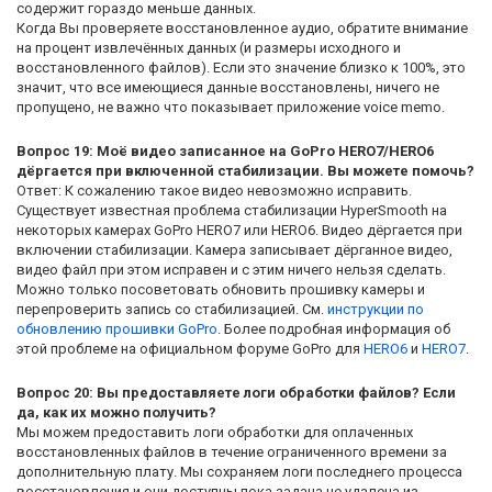
содержит гораздо меньше данных.
Когда Вы проверяете восстановленное аудио, обратите внимание
на процент извлечённых данных (и размеры исходного и
восстановленного файлов). Если это значение близко к 100%, это
значит, что все имеющиеся данные восстановлены, ничего не
пропущено, не важно что показывает приложение voice memo.
Вопрос 19: Моё видео записанное на GoPro HERO7/HERO6
дёргается при включенной стабилизации. Вы можете помочь?
Ответ: К сожалению такое видео невозможно исправить.
Существует известная проблема стабилизации HyperSmooth на
некоторых камерах GoPro HERO7 или HERO6. Видео дёргается при
включении стабилизации. Камера записывает дёрганное видео,
видео файл при этом исправен и с этим ничего нельзя сделать.
Можно только посоветовать обновить прошивку камеры и
перепроверить запись со стабилизацией. См.
инструкции по
обновлению прошивки GoPro
. Более подробная информация об
этой проблеме на официальном форуме GoPro для
HERO6
и
HERO7
.
Вопрос 20: Вы предоставляете логи обработки файлов? Если
да, как их можно получить?
Мы можем предоставить логи обработки для оплаченных
восстановленных файлов в течение ограниченного времени за
дополнительную плату. Мы сохраняем логи последнего процесса
восстановления и они доступны пока задача не удалена из